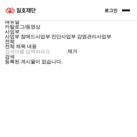
홈
고객지원
일호재단 로고
로그인 전
로그인
파일다운로드
파일다운로드
매뉴얼
카탈로그/동영상
사업부
사업부
참메드사업부
진단사업부
감염관리사업부
전체
전체
제목
내용
제거
검색
등록된 게시물이 없습니다.